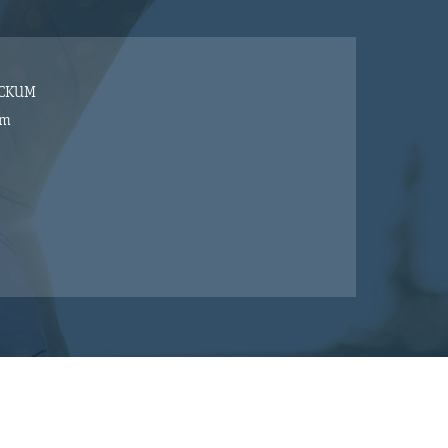
ECKUM
um