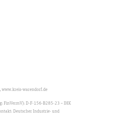
, www.kreis-warendorf.de
lung: FinVermV): D-F-156-B285-23 – IHK
ontakt: Deutscher Industrie- und