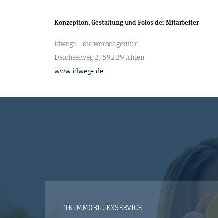
Konzeption, Gestaltung und Fotos der Mitarbeiter
idwege – die werbeagentur
Deichselweg 2, 59229 Ahlen
www.idwege.de
TK IMMOBILIENSERVICE