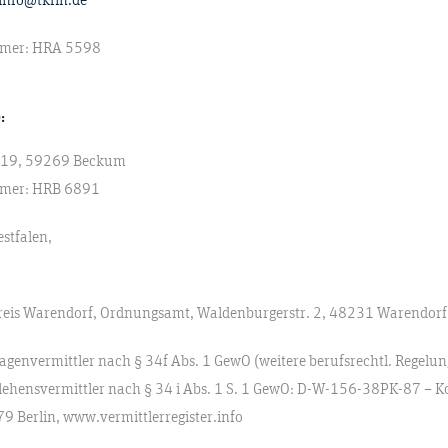
ummer: HRA 5598
:
e 19, 59269 Beckum
ummer: HRB 6891
stfalen,
reis Warendorf, Ordnungsamt, Waldenburgerstr. 2, 48231 Warendorf
nlagenvermittler nach § 34f Abs. 1 GewO (weitere berufsrechtl. Rege
arlehensvermittler nach § 34 i Abs. 1 S. 1 GewO: D-W-156-38PK-87 – K
9 Berlin, www.vermittlerregister.info